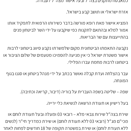
כמאבטח מתקנים בצה"ל ובעל אישור מצה"ל לעבודה.
אזרח ישראלי או תושב קבע בישראל.
המציא אישור מאת רופא מורשה בדבר כשירותו הרפואית לתפקיד אותו
אמור למלא ובהתאם לתקנות כפי שיקבעו על ידי השר לביטחון פנים
בהתייעצות עם שר הבריאות.
נקבעה התאמתו הביטחונית מקום שלמשרתו נקבע סיווג ביטחוני לרבות
אישור משטרת ישראל כי אין מניעה להסמיכו מטעמים של שלום הציבור או
ביטחונו לרבות מחמת עברו הפלילי.
עבר בהצלחה ועדת קבלה ואושר בכתב על ידי מנהל ביטחון או סגנו בגוף
המונחה.
שפה – שליטה בשפה העברית על בוריה (דיבור, קריאה וכתיבה).
בעל רישיון או תעודת הרשאה לנשיאת כלי ירייה.
שירת בצה"ל שירות צבאי מלא – רובאי 03 ומעלה ובעל תעודת לוחם או
מכי"ם מג"ל (רובאי 03 ללא תעודת לוחם) או שירת כמדריך חי"ר (לנשים
ללא תעודת לוחם) או שירת במשטרה תקופה של 18 חודשים לפחות לאחר