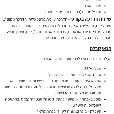
מבחן מסכם
תרגיל מסכם (כתיבת תוכנית אבטחה)
שיטות
הדרכה
בקורס
– הדרכה עיונית פרונטאלית, הדרכה מקוונת,
סימולציות, תרגילים נושאיים ותרגילים מסכמים, סיורי שטח בחברות
טכנולוגיה ואתרים מאובטחים, עבודות/מטלות חניך / צוות, אימון מבצעי
טקטי (כולל תרגיל ), למידה עצמית, מבחנים.
תנאי
קבלה
יש לבדוק תנאים אלו לפני מועד תחילת הקורס:
מעל גיל 25.
אזרח ישראלי או תושב קבע בישראל.
המציא אישור מאת רופא מורשה בדבר כשירותו הרפואית ,כאשר
מעל גיל 60 יש להמציא אישור מרופא בעל תעודת מומחה לרפואה
תעסוקתית של משרד הבריאות.
עוסק באבטחה או מיועד לתפקיד מנהל אבטחה/קב"ט (בהתאמה
לאוכלוסיית היעד).
השכלה – בוגר 12 שנות לימוד ובגרות מלאה.