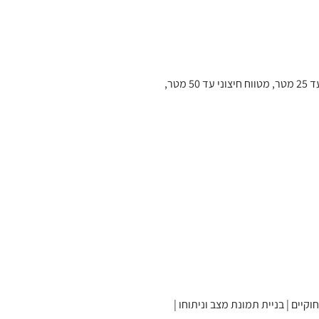
, יש כיתות ממוזגות, אולם קרב מגע ממוזג, מטווח סגור (אקוסטי וממוזג) עד 25 מטר, מטווח חיצוני עד 50 מטר,
יים | בניית תמונת מצב וניתוחו |