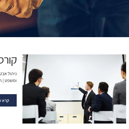
קורס
ניהול אבטח
ומשפט | רי
קרא ע