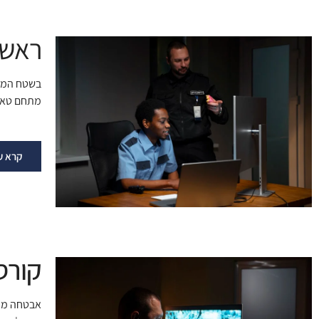
ראשי
בשטח
המר
מתחם טאקט
קרא ע
קורס
אבטחה מונ