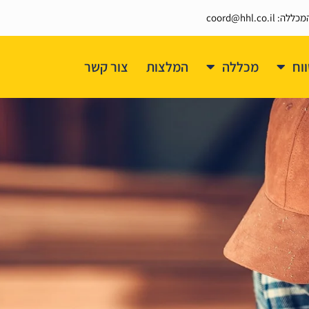
coord@hhl.co.
וח
מכללה
המלצות
צור קשר